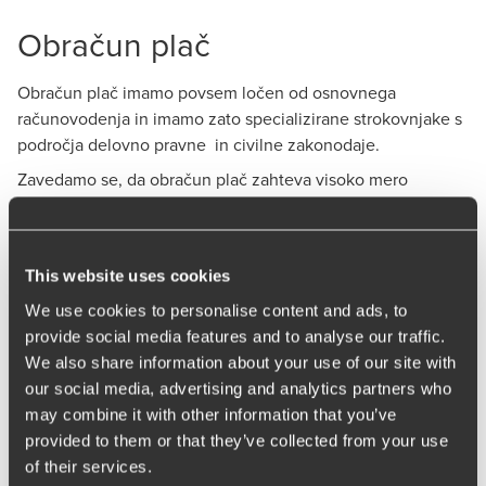
Obračun plač
Obračun plač imamo povsem ločen od osnovnega
računovodenja in imamo zato specializirane strokovnjake s
področja delovno pravne in civilne zakonodaje.
Zavedamo se, da obračun plač zahteva visoko mero
natančnosti in veliko strokovnega znanja saj je končni
produkt obračuna, plačilna lista, ki jo prejeme zaposleni.
Pridobljene osebne podatke zaposlenih, potrebnih za
This website uses cookies
obračun plač, v celoti obravnavamo kot poslovno skrivnost,
We use cookies to personalise content and ads, to
in sicer v času trajanja sodelovanja, kot tudi po njenem
provide social media features and to analyse our traffic.
izteku.
We also share information about your use of our site with
Poleg osnovnega obračuna plač in s tem povezanega
our social media, advertising and analytics partners who
obveznega poročanja pristojnim institucijam za zaposlene,
may combine it with other information that you’ve
vam nudimo naslednje storitve:
provided to them or that they’ve collected from your use
of their services.
obračun Podjemih pogodb, Pogodb o poslovodenju in