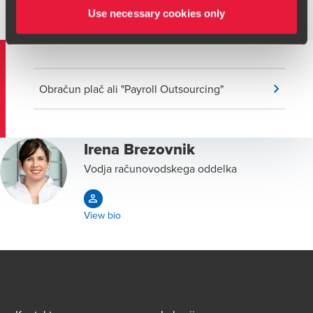
formalnih zadevah, ki jih je potrebno izvesti ob sami
Use necessary cookies only
zaposlitvi delavca.
Obračun plač ali "Payroll Outsourcing"
Irena Brezovnik
Vodja računovodskega oddelka
View bio