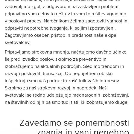
zadovoljimo zgolj z odgovorom na zastavljeni problem,
pripravimo vam celovito rešitev in vam to rešitev vgradimo
v poslovni proces. Naročnikom želimo zagotoviti varnost in
odpraviti nepotrebna tveganja, ki so jim izpostavljeni.
Zagotavljamo oseben pristop in predanost naše ekipe
svetovalcev.
Pripravljamo strokovna mnenja, načrtujemo davčne učinke
še pred izvedbo poslov, skrbimo za preventivo in
izobražujemo na aktualnih področjih. Sledimo trendom in
razvoju poslovnih transakcij. Ob neprijetnem obisku
inšpektorja smo vaš partner in zaščitnik vaših interesov.
Skrbimo za naš strokovni razvoj in napredek. Naši
svetovalci se redno udeležujejo mednarodnih izobraževanj,
na številnih od njih pa smo tudi tisti, ki izobražujemo druge.
Zavedamo se pomembnosti
znanja in vanj nenehno