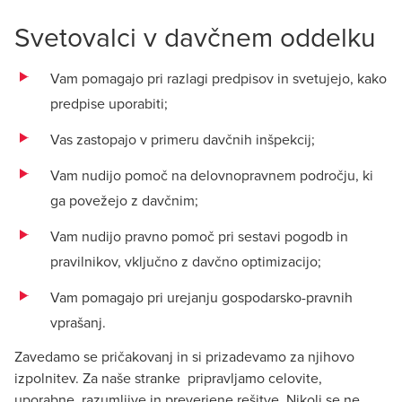
Svetovalci v davčnem oddelku
Vam pomagajo pri razlagi predpisov in svetujejo, kako
predpise uporabiti;
Vas zastopajo v primeru davčnih inšpekcij;
Vam nudijo pomoč na delovnopravnem področju, ki
ga povežejo z davčnim;
Vam nudijo pravno pomoč pri sestavi pogodb in
pravilnikov, vključno z davčno optimizacijo;
Vam pomagajo pri urejanju gospodarsko-pravnih
vprašanj.
Zavedamo se pričakovanj in si prizadevamo za njihovo
izpolnitev. Za naše stranke pripravljamo celovite,
uporabne, razumljive in preverjene rešitve. Nikoli se ne