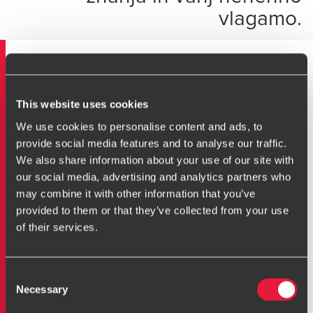
vlagamo.
Gospodarske družbe
This website uses cookies
We use cookies to personalise content and ads, to
Delovno - pravno področje
provide social media features and to analyse our traffic.
We also share information about your use of our site with
Svetovalci v davčnem oddelku
our social media, advertising and analytics partners who
may combine it with other information that you’ve
Preventivni davčni in skrbni pregledi
provided to them or that they’ve collected from your use
of their services.
Davčno svetovanje
Consent
Necessary
Transferne cene
Selection