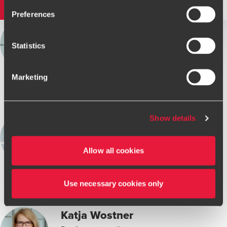
Preferences
Mitja Černe
Prokurist/ Partner
Statistics
View bio
Marketing
TANJA Magister
Show details
Davčna svetovalka
Allow all cookies
View bio
Use necessary cookies only
Katja Wostner