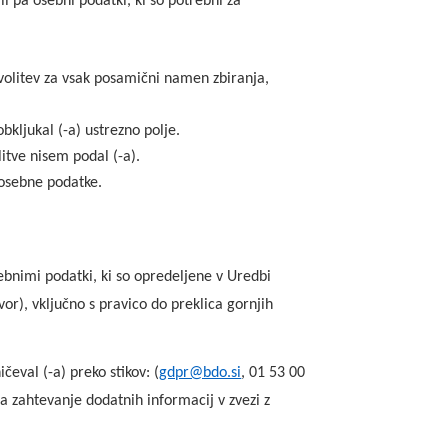
i pa osebni podatki, ki so potrebni za
litev za vsak posamični namen zbiranja,
obkljukal (-a) ustrezno polje.
itve nisem podal (-a).
 osebne podatke.
ebnimi podatki, ki so opredeljene v Uredbi
or), vključno s pravico do preklica gornjih
eval (-a) preko stikov: (
gdpr@bdo.si
, 01 53 00
 zahtevanje dodatnih informacij v zvezi z