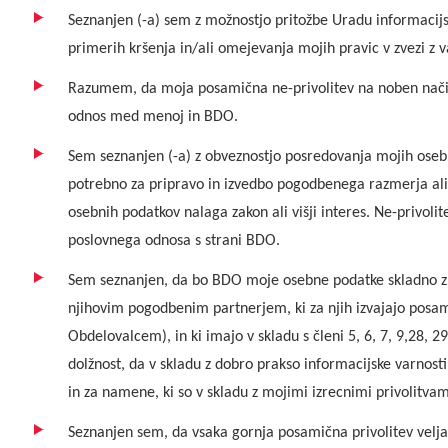
Seznanjen (-a) sem z možnostjo pritožbe Uradu informacij
primerih kršenja in/ali omejevanja mojih pravic v zvezi z
Razumem, da moja posamična ne-privolitev na noben način
odnos med menoj in BDO.
Sem seznanjen (-a) z obveznostjo posredovanja mojih osebn
potrebno za pripravo in izvedbo pogodbenega razmerja ali
osebnih podatkov nalaga zakon ali višji interes. Ne-privol
poslovnega odnosa s strani BDO.
Sem seznanjen, da bo BDO moje osebne podatke skladno z
njihovim pogodbenim partnerjem, ki za njih izvajajo posam
Obdelovalcem), in ki imajo v skladu s členi 5, 6, 7, 9,28, 
dolžnost, da v skladu z dobro prakso informacijske varnost
in za namene, ki so v skladu z mojimi izrecnimi privolitvami
Seznanjen sem, da vsaka gornja posamična privolitev velja