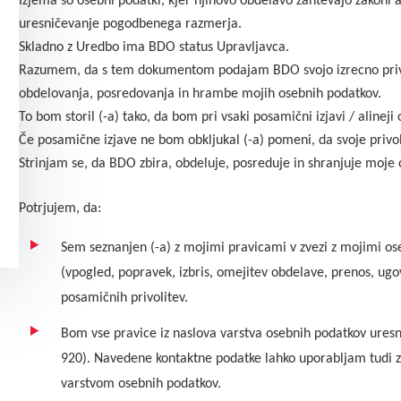
Izjema so osebni podatki, kjer njihovo obdelavo zahtevajo zakoni al
uresničevanje pogodbenega razmerja.
Skladno z Uredbo ima BDO status Upravljavca.
Razumem, da s tem dokumentom podajam BDO svojo izrecno privo
obdelovanja, posredovanja in hrambe mojih osebnih podatkov.
To bom storil (-a) tako, da bom pri vsaki posamični izjavi / alineji 
Če posamične izjave ne bom obkljukal (-a) pomeni, da svoje privol
Strinjam se, da BDO zbira, obdeluje, posreduje in shranjuje moje
Potrjujem, da:
Sem seznanjen (-a) z mojimi pravicami v zvezi z mojimi os
(vpogled, popravek, izbris, omejitev obdelave, prenos, ugov
posamičnih privolitev.
Bom vse pravice iz naslova varstva osebnih podatkov uresnič
920). Navedene kontaktne podatke lahko uporabljam tudi za
varstvom osebnih podatkov.