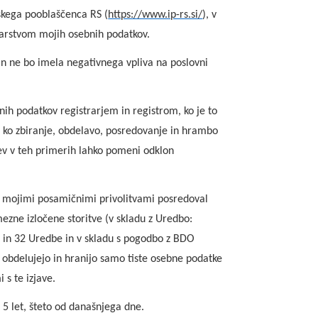
skega pooblaščenca RS (
https://www.ip-rs.si/
), v
 varstvom mojih osebnih podatkov.
 ne bo imela negativnega vpliva na poslovni
ih podatkov registrarjem in registrom, ko je to
 ko zbiranje, obdelavo, posredovanje in hrambo
itev v teh primerih lahko pomeni odklon
 mojimi posamičnimi privolitvami posredoval
ezne izločene storitve (v skladu z Uredbo:
29 in 32 Uredbe in v skladu s pogodbo z BDO
i obdelujejo in hranijo samo tiste osebne podatke
 s te izjave.
 5 let, šteto od današnjega dne.